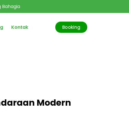
ng Bahagia
og
Kontak
Booking
endaraan Modern