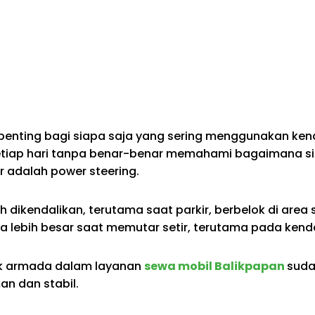
penting bagi siapa saja yang sering menggunakan kend
iap hari tanpa benar-benar memahami bagaimana sis
 adalah power steering.
h dikendalikan, terutama saat parkir, berbelok di area
 lebih besar saat memutar setir, terutama pada kend
uk armada dalam layanan
sewa mobil Balikpapan
suda
n dan stabil.