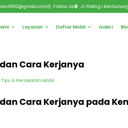
rman4900@gmail.com
Follow Us
Jl. Pialing I Kel.Gunu
Kami
Layanan
Daftar Mobil
Galeri
Bl
l dan Cara Kerjanya
Tips & Perawatan Mobil
il dan Cara Kerjanya pada K