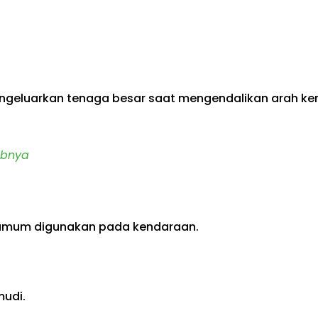
geluarkan tenaga besar saat mengendalikan arah ken
babnya
g umum digunakan pada kendaraan.
udi.