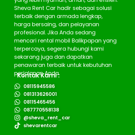
Sheva Rent Car hadir sebagai solusi
terbaik dengan armada lengkap,
harga bersaing, dan pelayanan
profesional. Jika Anda sedang
mencari rental mobil Balikpapan yang
terpercaya, segera hubungi kami
sekarang juga dan dapatkan
penawaran terbaik untuk kebutuhan
perjalanan Anda.
Kontak Kami :
08115945586
081313626001
08115465456
087770558138
@sheva_rent_car
shevarentcar