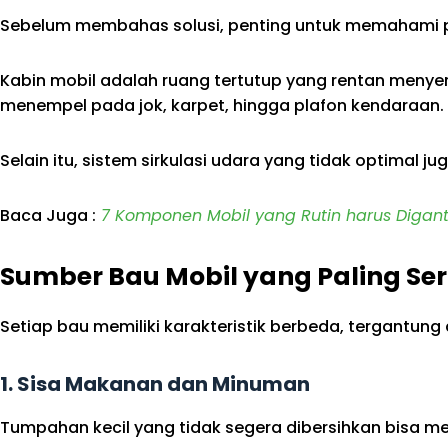
Sebelum membahas solusi, penting untuk memahami 
Kabin mobil adalah ruang tertutup yang rentan menye
menempel pada jok, karpet, hingga plafon kendaraan.
Selain itu, sistem sirkulasi udara yang tidak optimal j
Baca Juga :
7 Komponen Mobil yang Rutin harus Digant
Sumber Bau Mobil yang Paling Ser
Setiap bau memiliki karakteristik berbeda, tergantun
1. Sisa Makanan dan Minuman
Tumpahan kecil yang tidak segera dibersihkan bisa m