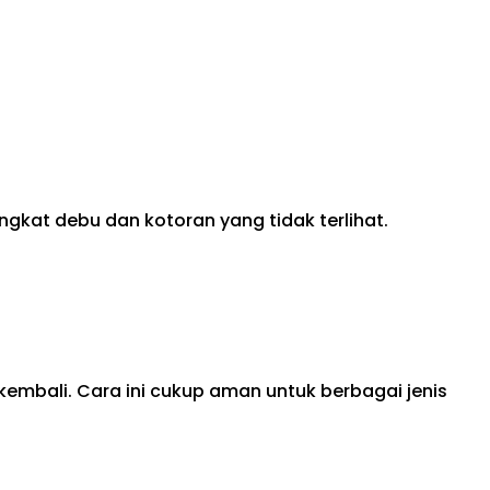
gkat debu dan kotoran yang tidak terlihat.
embali. Cara ini cukup aman untuk berbagai jenis