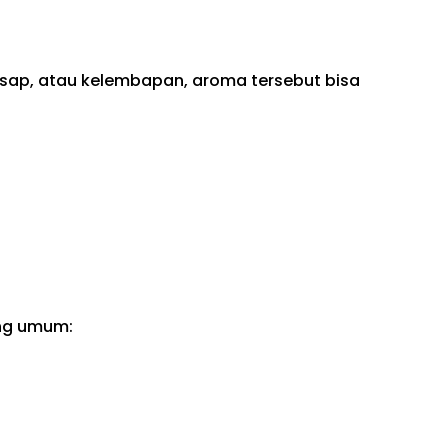
asap, atau kelembapan, aroma tersebut bisa
ing umum: