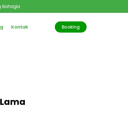
ng Bahagia
og
Kontak
Booking
n Lama