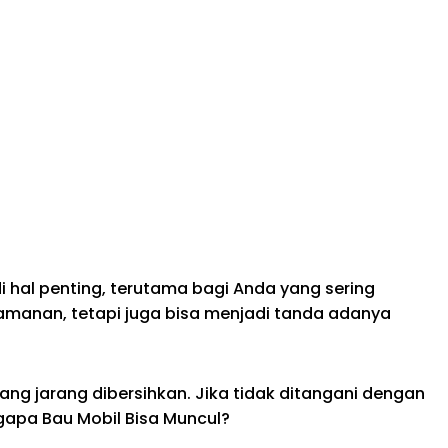
 hal penting, terutama bagi Anda yang sering
amanan, tetapi juga bisa menjadi tanda adanya
ang jarang dibersihkan. Jika tidak ditangani dengan
gapa Bau Mobil Bisa Muncul?