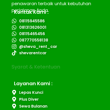
penawaran terbaik untuk kebutuhan
perjalanan Anda.
Kontak Kami :
08115945586
081313626001
08115465456
087770558138
@sheva_rent_car
shevarentcar
Syarat & Ketentuan
Layanan Kami :
Lepas Kunci
Plus Diver
Sewa Bulanan