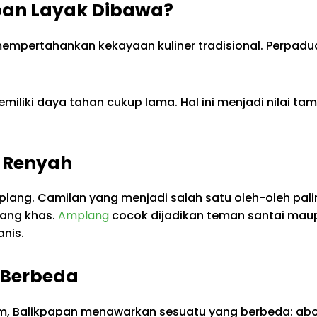
pan Layak Dibawa?
empertahankan kekayaan kuliner tradisional. Perpadua
memiliki daya tahan cukup lama. Hal ini menjadi nilai
g Renyah
ng. Camilan yang menjadi salah satu oleh-oleh paling 
yang khas.
Amplang
cocok dijadikan teman santai mau
anis.
g Berbeda
am, Balikpapan menawarkan sesuatu yang berbeda: abo