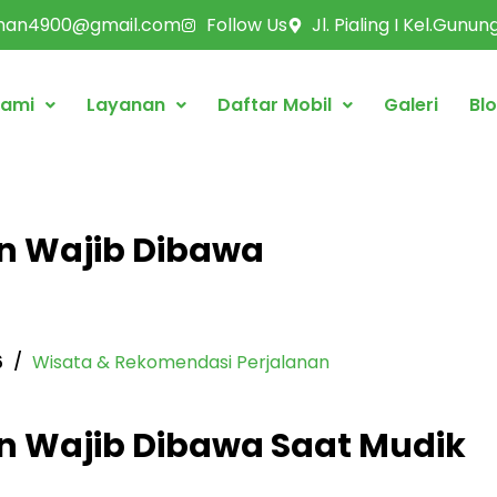
rman4900@gmail.com
Follow Us
Jl. Pialing I Kel.Gunu
Kami
Layanan
Daftar Mobil
Galeri
Bl
an Wajib Dibawa
6
Wisata & Rekomendasi Perjalanan
an Wajib Dibawa Saat Mudik