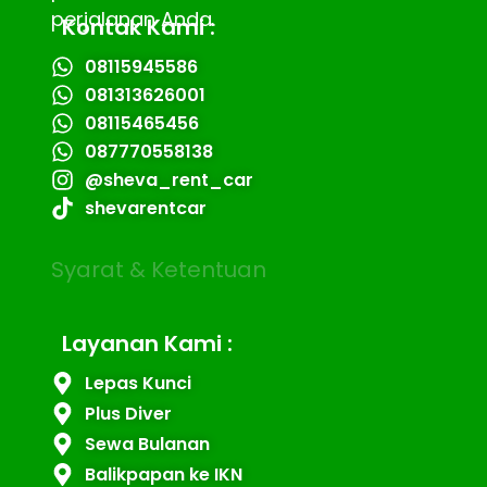
perjalanan Anda.
Kontak Kami :
08115945586
081313626001
08115465456
087770558138
@sheva_rent_car
shevarentcar
Syarat & Ketentuan
Layanan Kami :
Lepas Kunci
Plus Diver
Sewa Bulanan
Balikpapan ke IKN