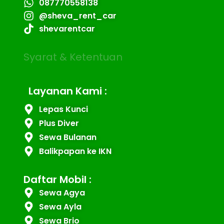
087770558138
@sheva_rent_car
shevarentcar
Syarat & Ketentuan
Layanan Kami :
Lepas Kunci
Plus Diver
Sewa Bulanan
Balikpapan ke IKN
Daftar Mobil :
Sewa Agya
Sewa Ayla
Sewa Brio