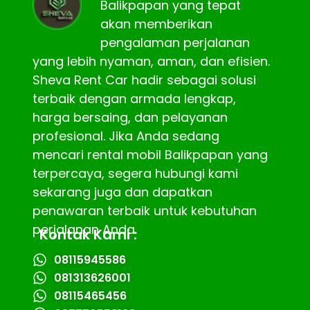
Balikpapan yang tepat
akan memberikan
pengalaman perjalanan
yang lebih nyaman, aman, dan efisien.
Sheva Rent Car hadir sebagai solusi
terbaik dengan armada lengkap,
harga bersaing, dan pelayanan
profesional. Jika Anda sedang
mencari rental mobil Balikpapan yang
terpercaya, segera hubungi kami
sekarang juga dan dapatkan
penawaran terbaik untuk kebutuhan
perjalanan Anda.
Kontak Kami :
08115945586
081313626001
08115465456