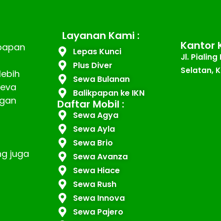
Layanan Kami :
Kantor 
kpapan
Lepas Kunci
Jl. Pialin
Plus Diver
Selatan, 
lebih
Sewa Bulanan
heva
Balikpapan ke IKN
ngan
Daftar Mobil :
Sewa Agya
Sewa Ayla
Sewa Brio
ng juga
Sewa Avanza
Sewa Hiace
Sewa Rush
Sewa Innova
Sewa Pajero