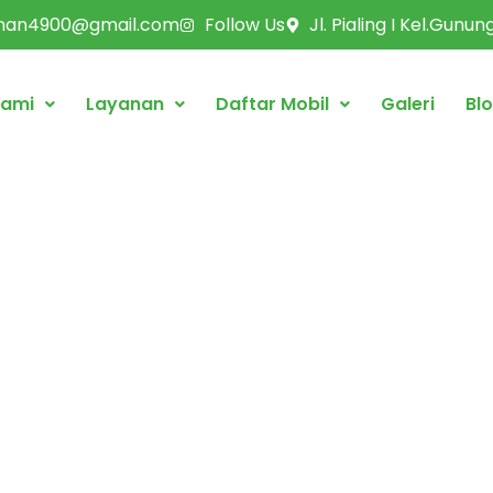
rman4900@gmail.com
Follow Us
Jl. Pialing I Kel.Gunu
Kami
Layanan
Daftar Mobil
Galeri
Bl