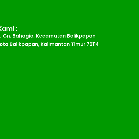
Kami :
g I, Gn. Bahagia, Kecamatan Balikpapan
Kota Balikpapan, Kalimantan Timur 76114