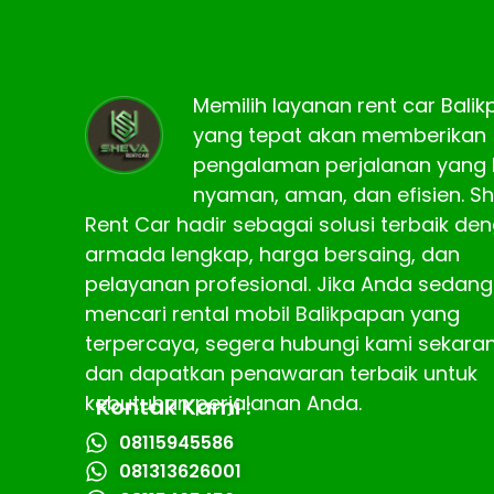
Memilih layanan rent car Bali
yang tepat akan memberikan
pengalaman perjalanan yang 
nyaman, aman, dan efisien. S
Rent Car hadir sebagai solusi terbaik de
armada lengkap, harga bersaing, dan
pelayanan profesional. Jika Anda sedang
mencari rental mobil Balikpapan yang
terpercaya, segera hubungi kami sekara
dan dapatkan penawaran terbaik untuk
kebutuhan perjalanan Anda.
Kontak Kami :
08115945586
081313626001