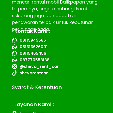
mencari rental mobil Balikpapan yang
terpercaya, segera hubungi kami
sekarang juga dan dapatkan
penawaran terbaik untuk kebutuhan
perjalanan Anda.
Kontak Kami :
08115945586
081313626001
08115465456
087770558138
@sheva_rent_car
shevarentcar
Syarat & Ketentuan
Layanan Kami :