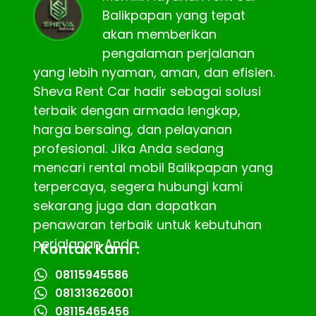
Balikpapan yang tepat
akan memberikan
pengalaman perjalanan
yang lebih nyaman, aman, dan efisien.
Sheva Rent Car hadir sebagai solusi
terbaik dengan armada lengkap,
harga bersaing, dan pelayanan
profesional. Jika Anda sedang
mencari rental mobil Balikpapan yang
terpercaya, segera hubungi kami
sekarang juga dan dapatkan
penawaran terbaik untuk kebutuhan
perjalanan Anda.
Kontak Kami :
08115945586
081313626001
08115465456