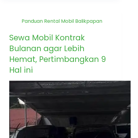
Panduan Rental Mobil Balikpapan
Sewa Mobil Kontrak
Bulanan agar Lebih
Hemat, Pertimbangkan 9
Hal ini