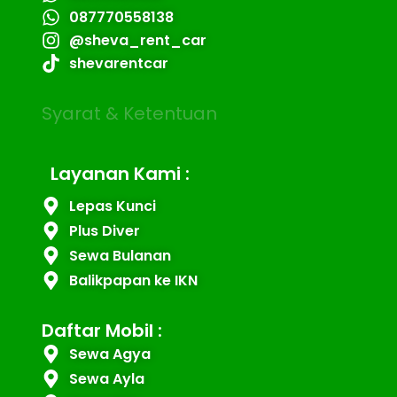
087770558138
@sheva_rent_car
shevarentcar
Syarat & Ketentuan
Layanan Kami :
Lepas Kunci
Plus Diver
Sewa Bulanan
Balikpapan ke IKN
Daftar Mobil :
Sewa Agya
Sewa Ayla