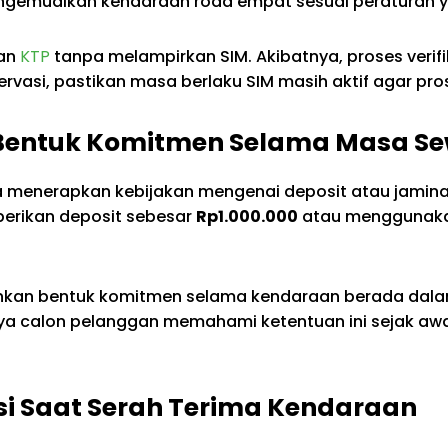
ngemudikan kendaraan roda empat sesuai peraturan y
kan
KTP
tanpa melampirkan SIM. Akibatnya, proses veri
rvasi, pastikan masa berlaku SIM masih aktif agar p
i Bentuk Komitmen Selama Masa S
ga menerapkan kebijakan mengenai deposit atau jamin
berikan deposit sebesar
Rp1.000.000
atau menggunakan
inkan bentuk komitmen selama kendaraan berada dala
ya calon pelanggan memahami ketentuan ini sejak awa
si Saat Serah Terima Kendaraan