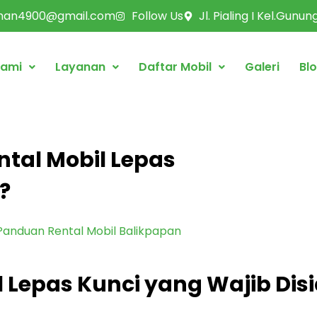
rman4900@gmail.com
Follow Us
Jl. Pialing I Kel.Gunu
Kami
Layanan
Daftar Mobil
Galeri
Bl
tal Mobil Lepas
?
Panduan Rental Mobil Balikpapan
 Lepas Kunci yang Wajib Di