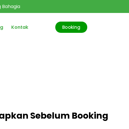
ng Bahagia
og
Kontak
Booking
siapkan Sebelum Booking