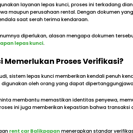
akan layanan lepas kunci, proses ini terkadang diang
yewa maupun perusahaan rental. Dengan dokumen yang 
kendala saat serah terima kendaraan.
mumnya diperlukan, alasan mengapa dokumen tersebut 
papan lepas kunci
.
 Memerlukan Proses Verifikasi?
i, sistem lepas kunci memberikan kendali penuh ke
n digunakan oleh orang yang dapat dipertanggungjaw
diminta membantu memastikan identitas penyewa, memu
proses ini juga memberikan kepastian bahwa transaksi
haan
rent car Balikpapan
menerapkan standar verifik