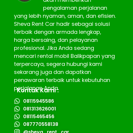
pengalaman perjalanan
yang lebih nyaman, aman, dan efisien.
Sheva Rent Car hadir sebagai solusi
terbaik dengan armada lengkap,
harga bersaing, dan pelayanan
profesional. Jika Anda sedang
mencari rental mobil Balikpapan yang
terpercaya, segera hubungi kami
sekarang juga dan dapatkan
penawaran terbaik untuk kebutuhan
perjalanan Anda.
Kontak Kami :
08115945586
081313626001
08115465456
087770558138
@sheva_rent_car