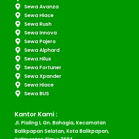
Sewa Avanza
Sewa Hiace
Sewa Rush
Sewa Innova
Sewa Pajero
Sewa Alphard
Sewa Hilux
Sewa Fortuner
Sewa Xpander
Sewa Hiace
Sewa BUS
Kantor Kami :
Jl. Pialing I, Gn. Bahagia, Kecamatan
Balikpapan Selatan, Kota Balikpapan,