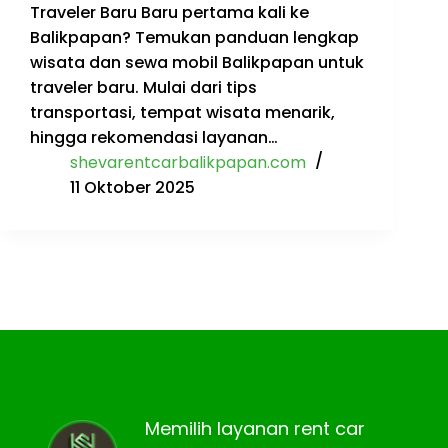
Traveler Baru Baru pertama kali ke
Balikpapan? Temukan panduan lengkap
wisata dan sewa mobil Balikpapan untuk
traveler baru. Mulai dari tips
transportasi, tempat wisata menarik,
hingga rekomendasi layanan…
shevarentcarbalikpapan.com
11 Oktober 2025
Memilih layanan rent car