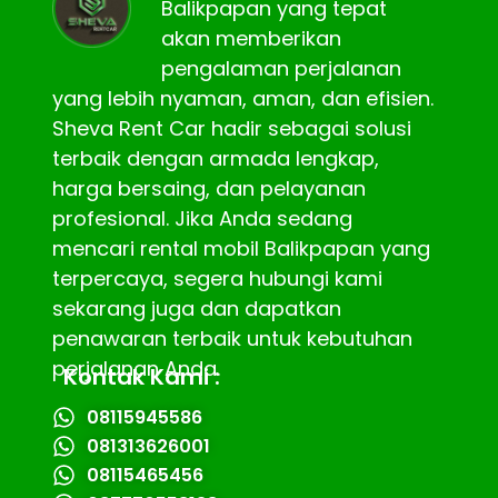
Balikpapan yang tepat
akan memberikan
pengalaman perjalanan
yang lebih nyaman, aman, dan efisien.
Sheva Rent Car hadir sebagai solusi
terbaik dengan armada lengkap,
harga bersaing, dan pelayanan
profesional. Jika Anda sedang
mencari rental mobil Balikpapan yang
terpercaya, segera hubungi kami
sekarang juga dan dapatkan
penawaran terbaik untuk kebutuhan
perjalanan Anda.
Kontak Kami :
08115945586
081313626001
08115465456