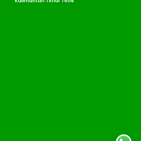
Kalimantan Timur 76114