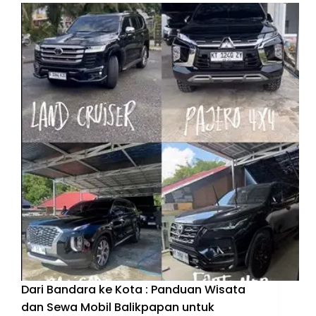
Dari Bandara ke Kota : Panduan Wisata
dan Sewa Mobil Balikpapan untuk