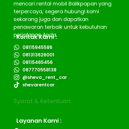
mencari rental mobil Balikpapan yang
terpercaya, segera hubungi kami
sekarang juga dan dapatkan
penawaran terbaik untuk kebutuhan
perjalanan Anda.
Kontak Kami :
08115945586
081313626001
08115465456
087770558138
@sheva_rent_car
shevarentcar
Syarat & Ketentuan
Layanan Kami :